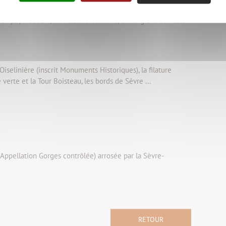
 Boucherie, Boulangerie
,
Aide sociale
,
Hôpital de jour pour
Temps"
,
Médecin, Prothésiste-dentaire, Chirurgiens dentistes-
Oiselinière (inscrit Monuments Historiques), la filature
 verte et la Tour Boisteau, les bords de Sèvre ...
ppellation Gorges contrôlée) arrosée par la Sèvre-
RETOUR