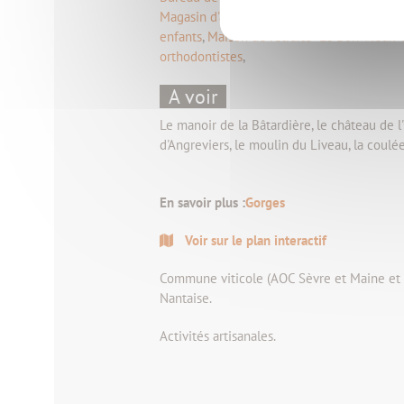
Magasin d'articles de sports, Poissonnerie,
enfants
,
Maison de retraite "Le Bon Vieux 
orthodontistes
,
A voir
Le manoir de la Bâtardière, le château de l'
d'Angreviers, le moulin du Liveau, la coulée
En savoir plus :
Gorges
Voir sur le plan interactif
Commune viticole (AOC Sèvre et Maine et A
Nantaise.
Activités artisanales.