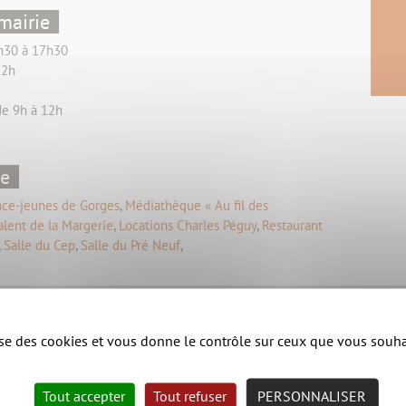
mairie
5h30 à 17h30
12h
de 9h à 12h
ne
ace-jeunes de Gorges
,
Médiathèque « Au fil des
lent de la Margerie
,
Locations Charles Péguy
,
Restaurant
,
Salle du Cep
,
Salle du Pré Neuf
,
Ecole publique
,
Lycée privé Charles Peguy
,
Ecole privée
Collège privé d'Angreviers - Notre Dame du Bon Accueil
,
lise des cookies et vous donne le contrôle sur ceux que vous souha
Tout accepter
Tout refuser
PERSONNALISER
de à l'enfance
,
Pharmacie
,
Fleuriste, Station-service,