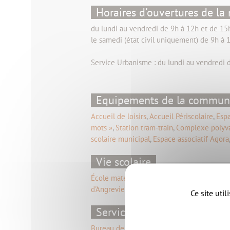
Horaires d'ouvertures de la 
du lundi au vendredi de 9h à 12h et de 1
le samedi (état civil uniquement) de 9h à 
Service Urbanisme : du lundi au vendredi 
Equipements de la commu
Accueil de loisirs
,
Accueil Périscolaire
,
Esp
mots »
,
Station tram-train
,
Complexe polyva
scolaire municipal
,
Espace associatif Agora
Vie scolaire
École maternelle et primaire privée Pie X
,
d'Angreviers - Notre Dame du Bon Accueil
,
Ce site uti
Services
Bureau de Poste
,
Centre départemental d'ai