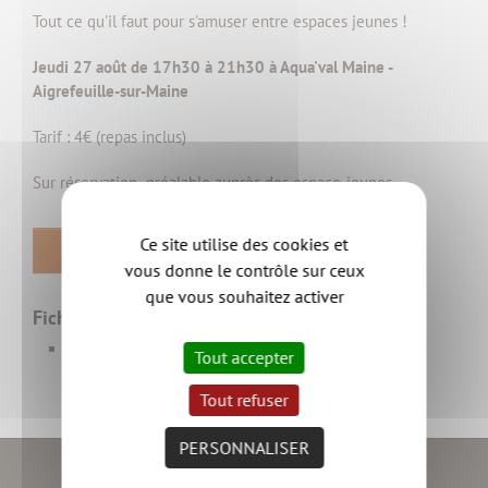
Tout ce qu'il faut pour s'amuser entre espaces jeunes !
Jeudi 27 août de 17h30 à 21h30 à Aqua'val Maine -
Aigrefeuille-sur-Maine
Tarif : 4€ (repas inclus)
Sur réservation préalable auprès des espace-jeunes
Ce site utilise des cookies et
RETOUR
vous donne le contrôle sur ceux
que vous souhaitez activer
Fichiers associés
AfficheA3_AquaNight_Fever_2026_HD.pdf
2 Mo
Tout accepter
Tout refuser
PERSONNALISER