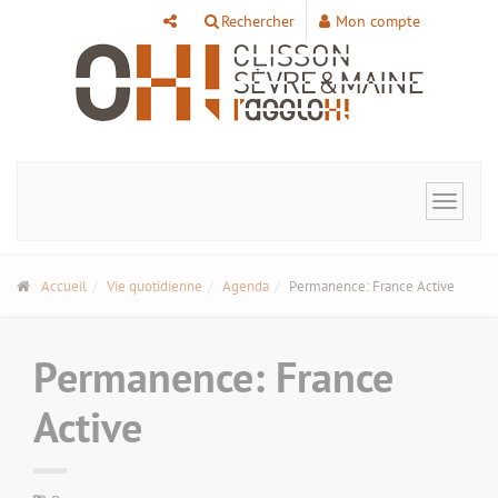
Panneau de gestion des cookies
Rechercher
Mon compte
Toggle
navigat
Accueil
Vie quotidienne
Agenda
Permanence: France Active
Permanence: France
Active