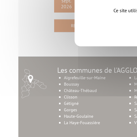
sept.
2026
Pour vous inscrire, contacte
Ce site uti
RETOUR
Les communes de l'AGGL
Aigrefeuille-sur-Maine
L
Boussay
M
Château-Thébaud
M
Clisson
R
Gétigné
S
Gorges
S
Haute-Goulaine
S
La Haye-Fouassière
V