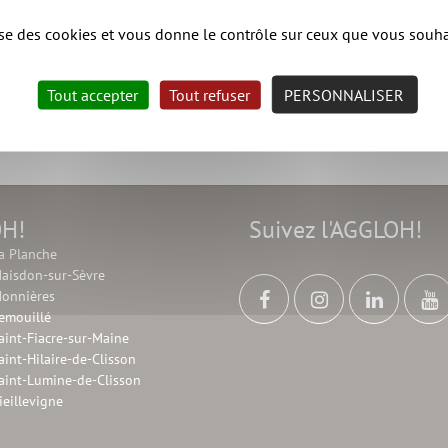
z le 02 52 35 05 26 ou par mail
contact@oz-coop.fr
lise des cookies et vous donne le contrôle sur ceux que vous souha
Tout accepter
Tout refuser
PERSONNALISER
OH!
Suivez l'AGGLOH!
a Planche
aisdon-sur-Sèvre
onnières
emouillé
aint-Fiacre-sur-Maine
aint-Hilaire-de-Clisson
aint-Lumine-de-Clisson
ieillevigne