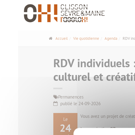
Panneau de gestion des cookies
Accueil
Vie quotidienne
Agenda
RDV ind
RDV individuels 
culturel et créat
Permanences
publié le 24-09-2026
Vous avez un projet de créat
Le
24
La coopérative OZ
vous prop