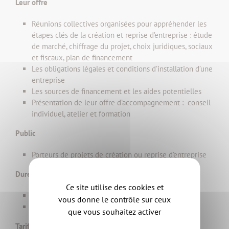
Leur offre
Réunions collectives organisées pour appréhender les
étapes clés de la création et reprise d’entreprise : étude
de marché, chiffrage du projet, choix juridiques, sociaux
et fiscaux, plan de financement
Les obligations légales et conditions d’installation d’une
entreprise
Les sources de financement et les aides potentielles
Présentation de leur offre d’accompagnement : conseil
individuel, atelier et formation
Public
Porteurs de projets de création ou reprise d’entreprise
Durée et modalités
Ce site utilise des cookies et
9h30 à 12h00
vous donne le contrôle sur ceux
Lieu : L'alter éco, 11 rue des ajoncs 44190 CLISSON
que vous souhaitez activer
Tarif