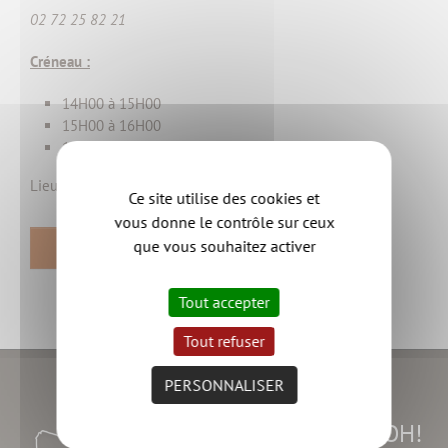
02 72 25 82 21
Créneau :
14H00 à 15H00
15H00 à 16H00
16H00 à 17H00
Lieu : L'alter éco - 11 rue des Ajoncs - 44190 CLISSON
Ce site utilise des cookies et
vous donne le contrôle sur ceux
que vous souhaitez activer
RETOUR
Tout accepter
Tout refuser
PERSONNALISER
Suivez l'AGGLOH!