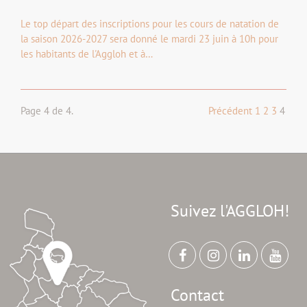
Le top départ des inscriptions pour les cours de natation de
la saison 2026-2027 sera donné le mardi 23 juin à 10h pour
les habitants de l'Aggloh et à…
Page 4 de 4.
Précédent
1
2
3
4
Suivez l'AGGLOH!
Contact