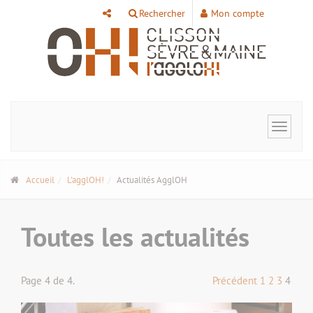
Panneau de gestion des cookies
Rechercher
Mon compte
Toggle
navigat
Accueil
L'agglOH!
Actualités AgglOH
Toutes les actualités
Page 4 de 4.
Précédent
1
2
3
4