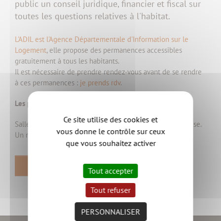
public un conseil juridique, financier et fiscal sur
toutes les questions relatives à l'habitat.
L'ADIL est l'Agence Départementale d'Information sur le
Logement
, elle propose des permanences accessibles
gratuitement à tous les habitants.
Il est nécessaire de prendre rendez-vous avant de se rendre
à ces permanences :
je prends rdv
.
Les permanences à Haute-Goulaine
Ce site utilise des cookies et
Salle des Epinettes, espace de la Treille, 20 place de l’église.
vous donne le contrôle sur ceux
ème
Un mois sur deux, le 3
jeudi du mois de 14h à 16h
que vous souhaitez activer
RETOUR
Tout accepter
Tout refuser
PERSONNALISER