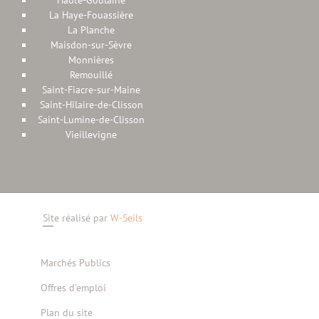
Haute-Goulaine
La Haye-Fouassière
La Planche
Maisdon-sur-Sèvre
Monnières
Remouillé
Saint-Fiacre-sur-Maine
Saint-Hilaire-de-Clisson
Saint-Lumine-de-Clisson
Vieillevigne
Site réalisé par
W-Seils
Marchés Publics
Offres d'emploi
Plan du site