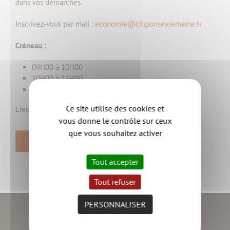
dans vos démarches.
Inscrivez-vous par mail :
economie@clissonsevremaine.fr
Créneau :
09H00 à 10H00
10H00 à 11H00
11H00 à 12H00
Ce site utilise des cookies et
Lieu : L'alter éco - 11 rue des Ajoncs - 44190 CLISSON
vous donne le contrôle sur ceux
que vous souhaitez activer
RETOUR
Tout accepter
Tout refuser
PERSONNALISER