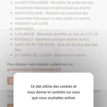
LA HAYE-FOUASSIERE - Périmètre de protection des
monuments historiques et sites classés ou inscrits
HAUTE-GOULAINE - Périmètre de protection des
monuments historiques et sites classés ou inscrits
MAISDON SUR SEVRE
MONNIERES
LA PLANCHE - Bâtiments identifiés au titre de L151-19
REMOUILLE - Bâtiments protégés repérés au PLU
SAINT FIACRE SUR MAINE - Zone Ua, Ub, Ucp, Avp, Ahp,
Nhp
ST LUMINE DE CLISSON - Bâtiments en pierres
Pour déposer votre dossier, rendez-vous sur
guichetunique.clissonsevremaine.fr
Bon à savoir
Ce site utilise des cookies et
Le permis de démolir peut-être déposé au moment de dépôt
vous donne le contrôle sur ceux
du permis de construire.
que vous souhaitez activer