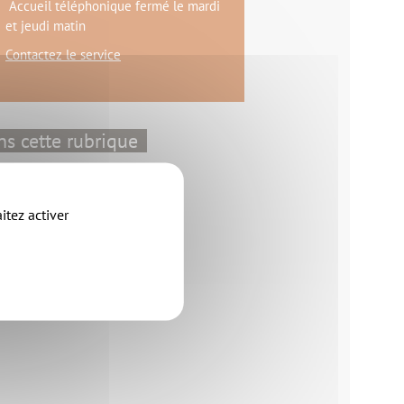
Accueil téléphonique fermé le mardi
et jeudi matin
Contactez le service
s cette rubrique
e construis une maison
'agrandis une construction
e construis un garage
itez activer
e construis une piscine
e modifie une façade
'installe une annexe
'installe une clôture
e démolis un bâtiment