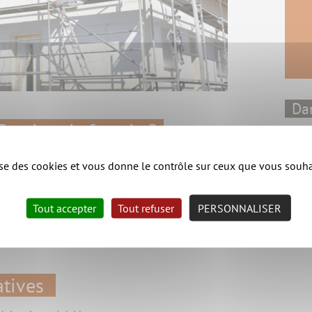
Dan
ication de façade ?
J
J
de la couleur des façades, pose d’un bardage…)
J
lise des cookies et vous donne le contrôle sur ceux que vous souha
J
J
le
(ne génère pas de surface taxable, rajoute seulement
J
Tout accepter
Tout refuser
PERSONNALISER
J
J
atives