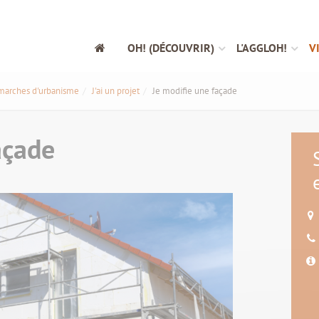
OH! (DÉCOUVRIR)
L'AGGLOH!
V
marches d'urbanisme
J'ai un projet
Je modifie une façade
açade