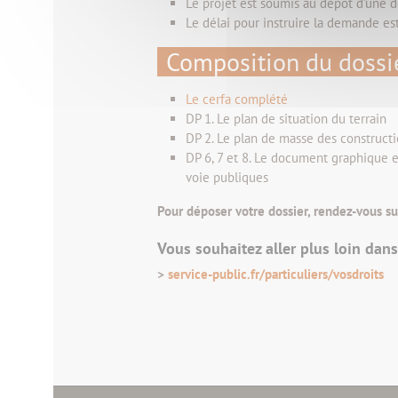
Le projet est soumis au dépôt d’une d
Le délai pour instruire la demande es
Composition du dossi
Le cerfa complété
DP 1. Le plan de situation du terrain
DP 2. Le plan de masse des constructi
DP 6, 7 et 8. Le document graphique et
voie publiques
Pour déposer votre dossier, rendez-vous s
Vous souhaitez aller plus loin dan
>
service-public.fr/particuliers/vosdroits