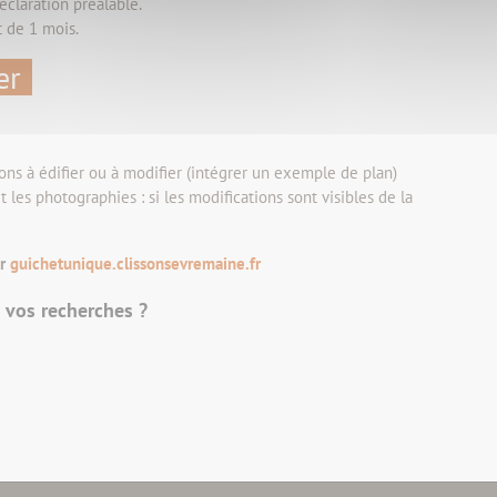
éclaration préalable.
t de 1 mois.
er
ons à édifier ou à modifier (intégrer un exemple de plan)
 les photographies : si les modifications sont visibles de la
ur
guichetunique.clissonsevremaine.fr
s vos recherches ?