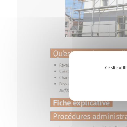
Qu’est ce qu’une modif
Ravalement de façades (modification 
Ce site uti
Création et modification d’ouvertures
Changement de toiture
Passage d’un garage en pièce habitab
surface plancher au bâtiment…)
Fiche explicative
Procédures administr