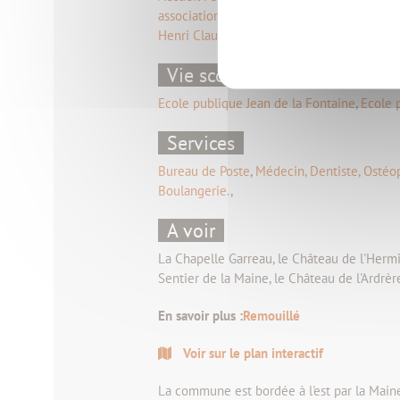
associations
,
Espace de la Maine
,
Salle omn
Henri Claude Guignard
,
Vie scolaire
Ecole publique Jean de la Fontaine
,
Ecole p
Services
Bureau de Poste
,
Médecin, Dentiste, Ostéop
Boulangerie.
,
A voir
La Chapelle Garreau, le Château de l'Hermit
Sentier de la Maine, le Château de l'Ardrèr
En savoir plus :
Remouillé
Voir sur le plan interactif
La commune est bordée à l'est par la Main