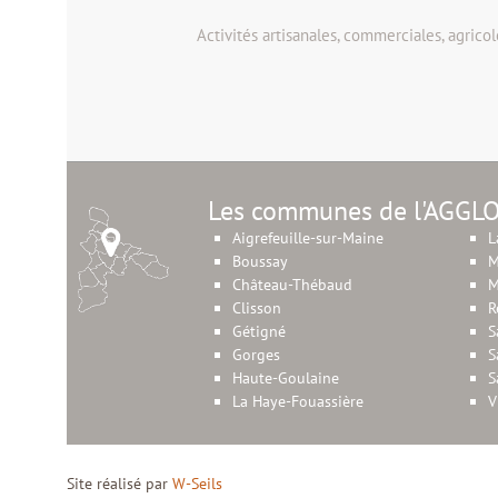
Activités artisanales, commerciales, agricole
Les communes de l'AGGL
Aigrefeuille-sur-Maine
L
Boussay
M
Château-Thébaud
M
Clisson
R
Gétigné
S
Gorges
S
Haute-Goulaine
S
La Haye-Fouassière
V
Site réalisé par
W-Seils