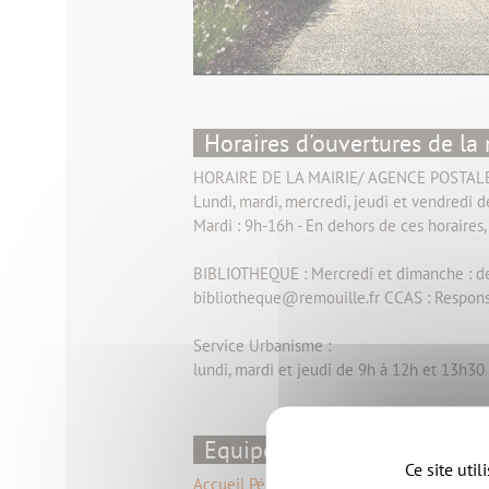
Horaires d'ouvertures de la 
HORAIRE DE LA MAIRIE/ AGENCE POSTALE
Lundi, mardi, mercredi, jeudi et vendredi 
Mardi : 9h-16h - En dehors de ces horaires, 
BIBLIOTHEQUE : Mercredi et dimanche : de
bibliotheque@remouille.fr CCAS : Respons
Service Urbanisme :
lundi, mardi et jeudi de 9h à 12h et 13h30
Equipements de la commu
Ce site uti
Accueil Périscolaire
,
Espace-jeunes : Sun o