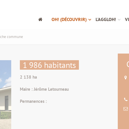
OH! (DÉCOUVRIR)
L'AGGLOH!
V
iche commune
1 986 habitants
2 138 ha
Maire : Jérôme Letourneau
Permanences :