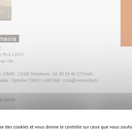
mairie
 :
de 9h à 12h15
sur rdv.
 10h00 - 12h00 Téléphone : 02 40 34 46 57 Email :
able : Ophélie CONCY LAIR Mail : ccas@remouille.fr
 à 16h30.
ne
lise des cookies et vous donne le contrôle sur ceux que vous souha
f Jeunz
,
Bibliothèque "D'un livre à l'autre"
,
Maison des