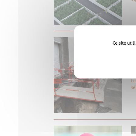
Ce site uti
1
T
Le
sé