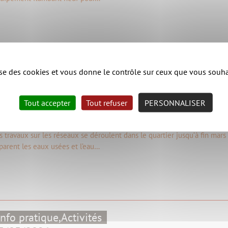
Cycle de l’eau
lise des cookies et vous donne le contrôle sur ceux que vous souha
5/11/2022
Tout accepter
Tout refuser
PERSONNALISER
ravaux sur les canalisations au fief des pommiers à
s travaux sur les réseaux se déroulent dans le quartier jusqu’à fin mars
parent les eaux usées et l’eau…
Info pratique,
Activités