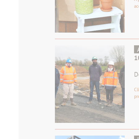
ac
1
D
Cl
pr