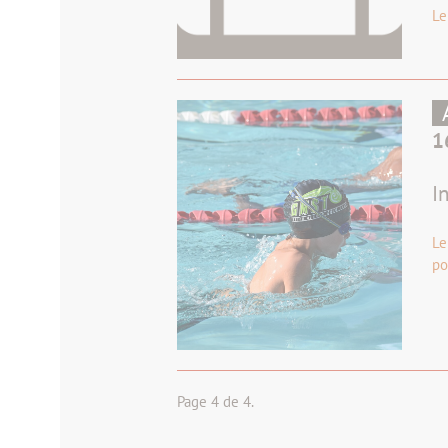
L
1
I
Le
po
Page 4 de 4.