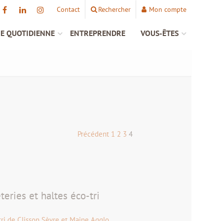
Contact
Rechercher
Mon compte
IE QUOTIDIENNE
ENTREPRENDRE
VOUS-ÊTES
Précédent
1
2
3
4
eries et haltes éco-tri
tri de Clisson Sèvre et Maine Agglo