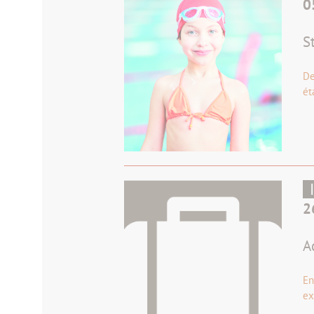
0
S
De
ét
2
A
En
ex