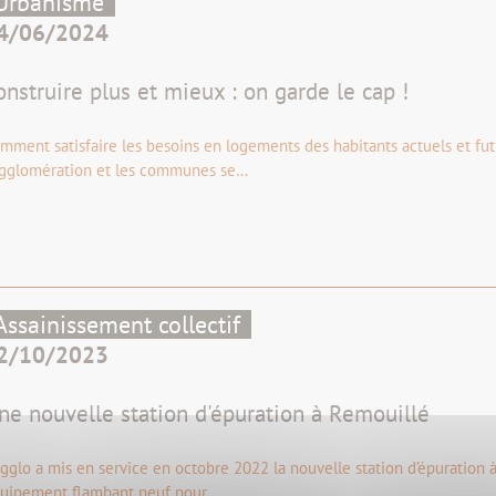
Urbanisme
4/06/2024
onstruire plus et mieux : on garde le cap !
mment satisfaire les besoins en logements des habitants actuels et futu
Agglomération et les communes se…
Assainissement collectif
2/10/2023
ne nouvelle station d'épuration à Remouillé
Agglo a mis en service en octobre 2022 la nouvelle station d’épuration
uipement flambant neuf pour…