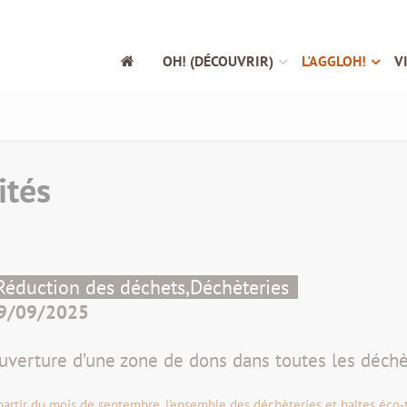
OH! (DÉCOUVRIR)
L'AGGLOH!
V
ités
Réduction des déchets,
Déchèteries
9/09/2025
uverture d’une zone de dons dans toutes les déchèt
partir du mois de septembre, l’ensemble des déchèteries et haltes éco-