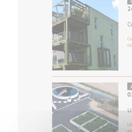
2
C
Co
l’
0
U
L‘
éq